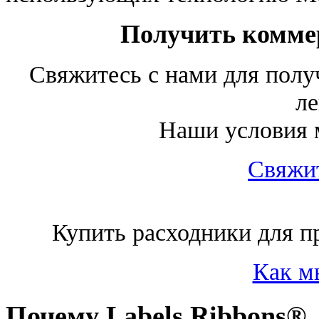
Получить комме
Свяжитесь с нами для полу
ле
Наши условия м
Свяжит
Купить расходники для пр
Как м
Почему Labels Ribbons®