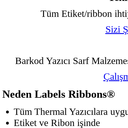
Tüm Etiket/ribbon ihti
Sizi Ş
Barkod Yazıcı Sarf Malzemes
Çalış
Neden Labels Ribbons®
Tüm Thermal Yazıcılara uyg
Etiket ve Ribon işinde