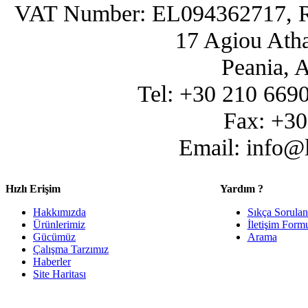
VAT Number: EL094362717, R
17 Agiou Atha
Peania, 
Tel: +30 210 669
Fax: +3
Email: info@
Hızlı Erişim
Yardım ?
Hakkımızda
Sıkça Sorulan
Ürünlerimiz
İletişim Form
Gücümüz
Arama
Çalışma Tarzımız
Haberler
Site Haritası